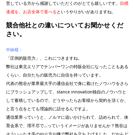
営している方から感謝していただくのがとても嬉しいです。
目標
達成を、お店全体で喜べる
というやりがいがありますね。
競合他社との違いについてお聞かせくだ
さい。
中鉢様：
「圧倒的販売力」、これにつきますね。
弊社は東北エリアでナンバーワンの特販会社になったこともある
くらい、自分たちの販売力に自信を持っています。
代表の熊谷が業界最大手の通信会社で身に着けたノウハウをさら
にブラッシュアップして、stance innovation独自のノウハウと
して蓄積しているので、どうやったらお客様から契約を頂くか、
と言う点をとても理論的に話せるんですよ。
通信業界っていうと、ノルマに追いかけられて、詰められて、体
育会系で、理不尽で…っていうイメージがありませんか？熊谷は
そういった大手のやり方が嫌で弊社を立ち上げました。だからど