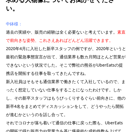
い。
中鉢様：
過去の実績や、販売の経験は全く必要ないと考えています。
素直
で前向きな姿勢、これさえあればどんどん活躍できます。
2020年4月に入社した新卒スタッフの例ですが、2020年というと
最初の緊急事態宣言が出て、通信業界も数カ月間ほとんど営業が
できないという状況でした。そこで弊社の熊谷がUberEatsの提
携店を開拓する仕事を取ってきたんですね。
新入社員はそもそも通信業界で働きたくて入社しているので、ま
ったく想定していない仕事をすることになったわけです。しか
し、その新卒スタッフはもうびっくりするぐらい前向きに、他の
新卒4名をまとめてディスカッションをして、どうやったら開拓
が進むかというのを話し合って。
それでコロナが落ち着いて通信の仕事に戻った際も、UberEats
の開拓で得た販売力や営業力を基に爆発的な成約件数を上げて、