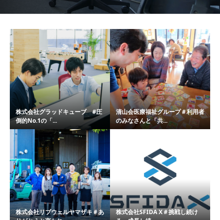
株式会社グラッドキューブ #圧
清山会医療福祉グループ＃利用者
倒的No.1の「...
のみなさんと「共...
株式会社リブウェルヤマザキ＃あ
株式会社SFIDA X＃挑戦し続け