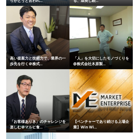
りがとうと言われ...
る、成長し続...
高い提案力と技術力で、業界の一
「人」を大切にしたモノづくりを
歩先を行く＠株式...
@株式会社木原製...
「お客様ありき」のチャレンジを
【ベンチャーであり続ける上場企
楽しむ＠マルヒ食...
業】Win Wi...