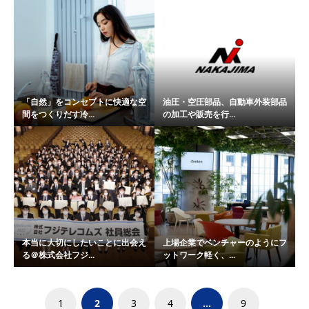
「自然」をコンセプトに快適な空
油圧・空圧部品、自動車外装部品
間をつくりだす冷...
の加工や販売を行...
本当に大切にしたいことに出会え
上場企業でベンチャーのようにフ
る＠株式会社フジ...
ットワーク軽く、...
1
2
3
4
…
9