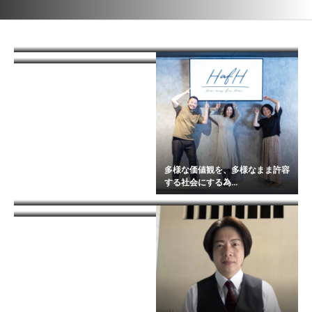
“人材こそが一番の財産”入社後、
SaaSを通じて誰もが簡単にWeb
お互いに信頼し、お客様を敬い、
半数が高難易度...
マーケティン...
自社の製品を愛し...
多様な価値観を、多様なまま許容
笑顔の絶えない職場です＠株式会
5年連続【離職率0%】の秘密
する社会にする為...
入社がゴールじゃない、一緒に成
社オオツカ
は、社員を守る社風...
長していきます@...